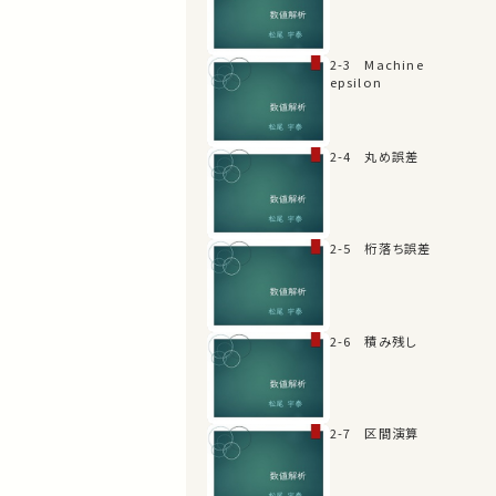
2-3 Machine
epsilon
2-4 丸め誤差
2-5 桁落ち誤差
2-6 積み残し
2-7 区間演算