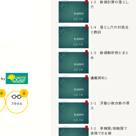
1-3 数値計算の落とし
穴
1-4 落とし穴の対処法
と教訓
1-5 数値解析例とまと
め
講義資料1
 by
0
0
2-1 浮動小数点数の導
フカマル
入
2-2 単精度/倍精度で
表現できる数