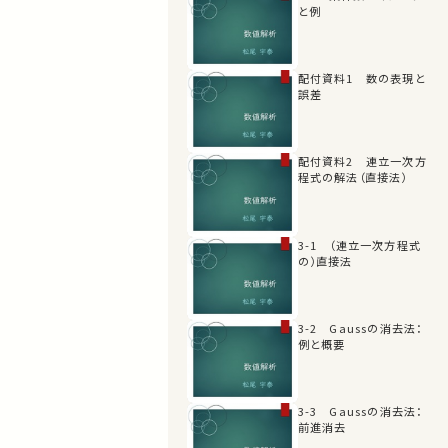
と例
配付資料1 数の表現と
誤差
配付資料2 連立一次方
程式の解法（直接法）
3-1 （連立一次方程式
の）直接法
3-2 Gaussの消去法：
例と概要
3-3 Gaussの消去法：
前進消去