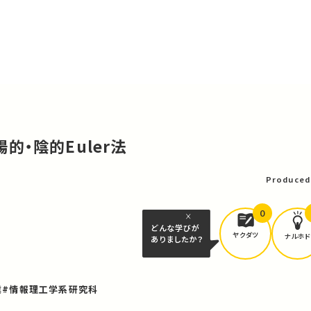
 陽的・陰的Euler法
Produced
0
どんな学びが
ヤクダツ
ナルホド
ありましたか？
業
#情報理工学系研究科