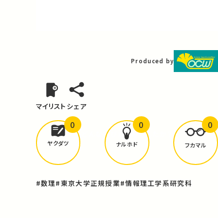
Video
Produced by
マイリスト
シェア
0
0
0
どんな学びが
ありましたか？
ヤクダツ
ナルホド
フカマル
#数理
#東京大学正規授業
#情報理工学系研究科