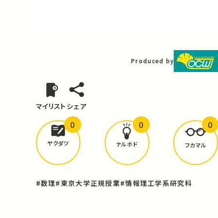
Video
Produced by
マイリスト
シェア
0
0
0
どんな学びが
ありましたか？
ヤクダツ
ナルホド
フカマル
#数理
#東京大学正規授業
#情報理工学系研究科