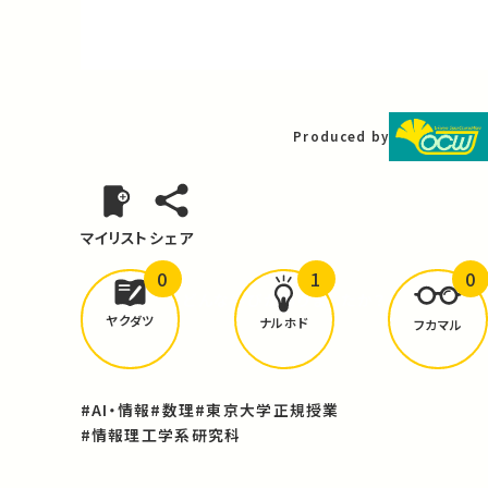
Video
Produced by
マイリスト
シェア
0
1
0
どんな学びが
ありましたか？
ヤクダツ
ナルホド
フカマル
#AI・情報
#数理
#東京大学正規授業
#情報理工学系研究科