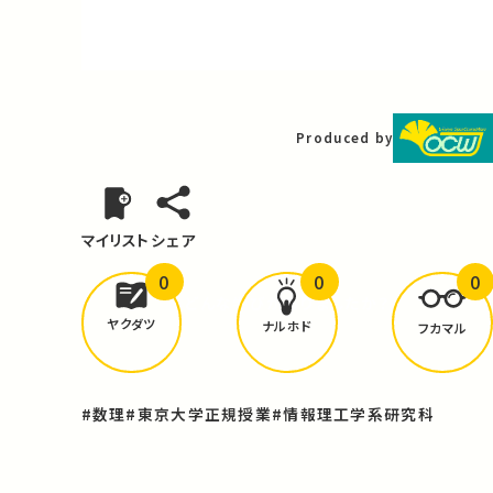
Video
Produced by
マイリスト
シェア
0
0
0
どんな学びが
ありましたか？
ヤクダツ
ナルホド
フカマル
#数理
#東京大学正規授業
#情報理工学系研究科