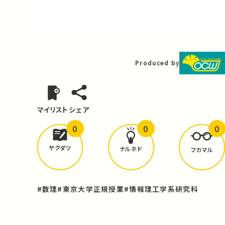
Video
Produced by
マイリスト
シェア
0
0
0
どんな学びが
ありましたか？
ヤクダツ
ナルホド
フカマル
#数理
#東京大学正規授業
#情報理工学系研究科