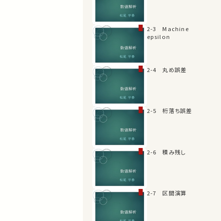
2-3 Machine
epsilon
2-4 丸め誤差
2-5 桁落ち誤差
2-6 積み残し
2-7 区間演算