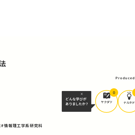
l法
Produced
0
どんな学びが
ヤクダツ
ナルホド
ありましたか？
業
#情報理工学系研究科