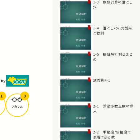
1-3 数値計算の落とし
穴
1-4 落とし穴の対処法
と教訓
1-5 数値解析例とまと
め
講義資料1
 by
1
0
2-1 浮動小数点数の導
フカマル
入
2-2 単精度/倍精度で
表現できる数