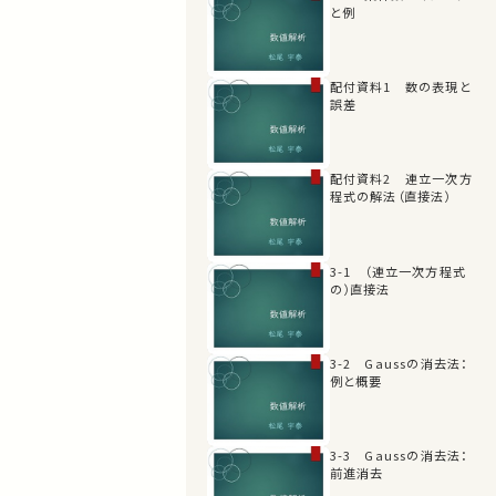
と例
配付資料1 数の表現と
誤差
配付資料2 連立一次方
程式の解法（直接法）
3-1 （連立一次方程式
の）直接法
3-2 Gaussの消去法：
例と概要
3-3 Gaussの消去法：
前進消去