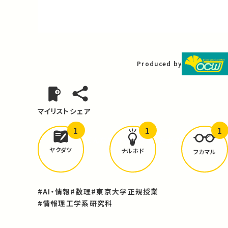
Video
Produced by
マイリスト
シェア
1
1
1
どんな学びが
ありましたか？
ヤクダツ
ナルホド
フカマル
#AI・情報
#数理
#東京大学正規授業
#情報理工学系研究科