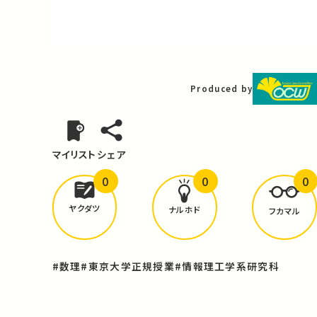
Video
Produced by
マイリスト
シェア
0
0
0
どんな学びが
ありましたか？
ヤクダツ
ナルホド
フカマル
#数理
#東京大学正規授業
#情報理工学系研究科