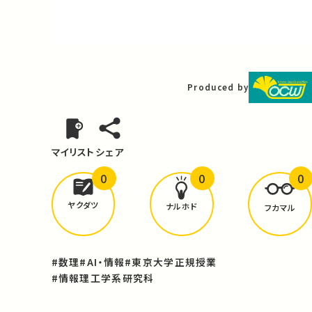
Video
Produced by
マイリスト
シェア
0
0
0
どんな学びが
ありましたか？
ヤクダツ
ナルホド
フカマル
#数理
#AI・情報
#東京大学正規授業
#情報理工学系研究科