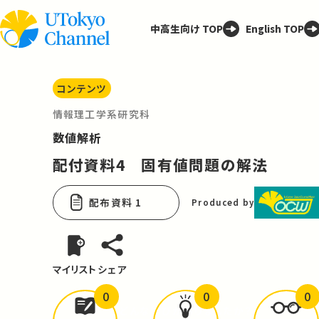
中高生向け TOP
English TOP
コンテンツ
情報理工学系研究科
数値解析
配付資料4 固有値問題の解法
配布資料 1
Produced by
マイリスト
シェア
0
0
0
どんな学びが
ありましたか？