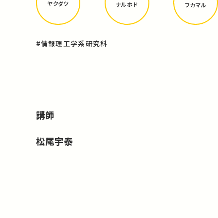
ヤクダツ
ナルホド
フカマル
#情報理工学系研究科
講師
松尾宇泰