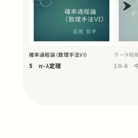
確率過程論（数理手法VI）
データ駆
5 π-λ定理
10-6