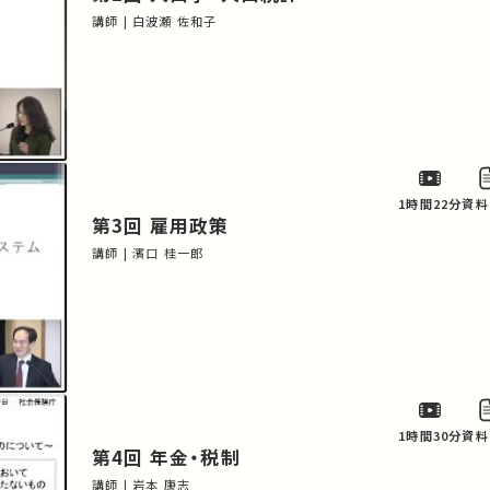
講師 | 白波瀬 佐和子
1時間22分
資料
第3回 雇用政策
講師 | 濱口 桂一郎
1時間30分
資料
第4回 年金・税制
講師 | 岩本 康志