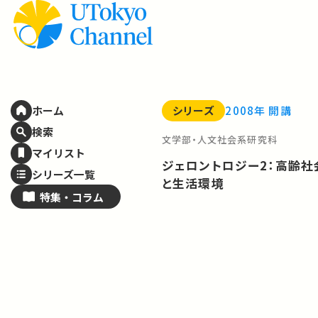
シリーズ
2008年 開講
ホーム
検索
文学部・人文社会系研究科
マイリスト
ジェロントロジー2：高齢社
シリーズ一覧
と生活環境
特集・
コラム