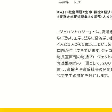
マイリスト
シェア
#人口・社会問題
#生命・医療
#経済
#東京大学正規授業
#文学部・人文
「ジェロントロジー」とは、高
学、理学、工学、法学、経済学、
４人に１人が６５歳以上という
問題が生じてきています。ジェ
総長室直轄の総括プロジェクト
育基盤構築の一環として、２０
置し、高齢者や高齢社会の諸問
指す学生の参加を歓迎します。