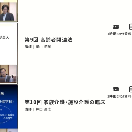
1時間39分
資料
第9回 高齢者関連法
講師 | 樋口 範雄
1時間24分
資料
第10回 家族介護・施設介護の臨床
講師 | 井口 高志