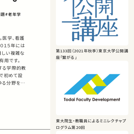
問題
#老年学
。医学、看護
０１５年には
第133回（2021年秋季）東京大学公開講
難しい複雑な
座「繋がる」
用です。

する学際的教
内で初めて設
ゆる分野を目
東大院生・教職員によるミニレクチャプ
ログラム第20回