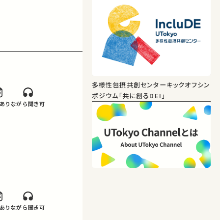
多様性包摂共創センターキックオフシン
ポジウム「共に創るDEI」
あり
ながら聞き可
あり
ながら聞き可