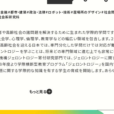
・金融
#都市・建築
#政治・法律
#ロボット・技術
#居場所のデザイン
#社会
社会系研究科
齢者や高齢社会の諸問題を解決するために生まれた学際的学問です
社会学、心理学、倫理学、教育学などの幅広い領域を包含します。２
超高齢社会を迎える日本では、専門分化した学問だけでは対応が
ロントロジーを学ぶことは、将来どの専門領域に進む上でも非常に有
機構ジェロントロジー寄付研究部門では、ジェロントロジーに関
０８年度より学際横断型教育プログラム「ジェロントロジー」を国
題に関する学際的な知識を有する学生の育成を開始します。あら
もっと見る