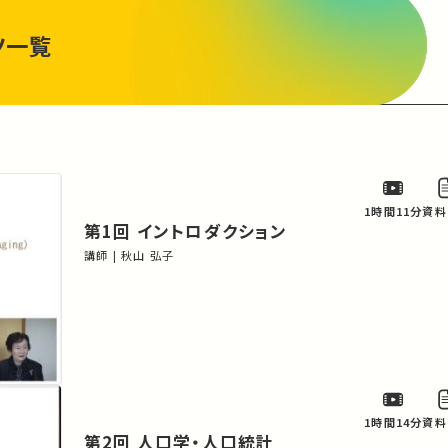
ツ一覧
1時間11分
資料
第1回 イントロダクション
講師 | 秋山 弘子
1時間14分
資料
第2回 人口学・人口統計