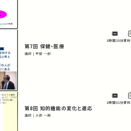
1時間23分
資料
第7回 保健・医療
講師 | 甲斐 一郎
1時間31分
資料
第8回 知的機能の変化と適応
講師 | 大原 一興