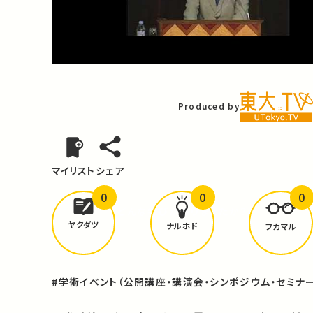
Video
Produced by
マイリスト
シェア
0
0
0
どんな学びが
ありましたか？
ヤクダツ
ナルホド
フカマル
#学術イベント（公開講座・講演会・シンポジウム・セミナー