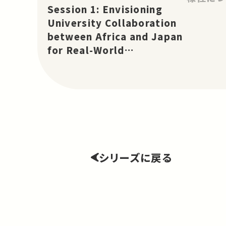
and Asia for Real-World
Session 1: Envisioning
Change: TICAD 9 Partnership
University Collaboration
Project
between Africa and Japan
for Real-World
Change［EN］
シリーズに戻る