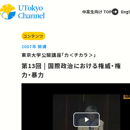
中高生向け TOP
Engl
コンテンツ
2007年 開講
東京大学公開講座「力＜チカラ＞」
第13回 | 国際政治における権威・権
力・暴力
Play