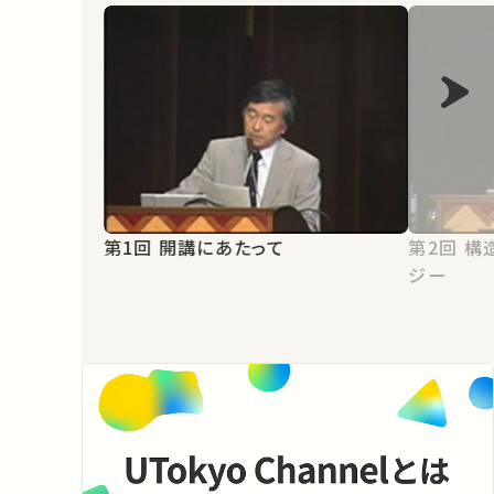
第1回 開講にあたって
第2回 構造力学と政治力学のアナロ
ジー