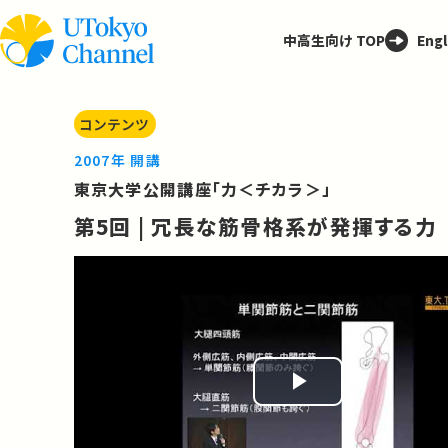
中高生向け TOP
Engl
コンテンツ
2007年 開講
東京大学公開講座「力＜チカラ＞」
第5回 | 冗長な筋骨格系が発揮する力
Play