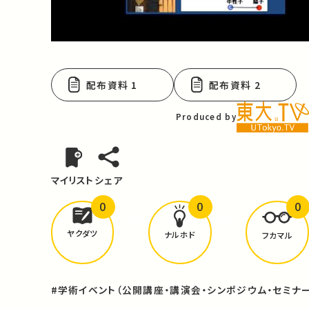
Video
配布資料 1
配布資料 2
Produced by
マイリスト
シェア
0
0
0
どんな学びが
ありましたか？
ヤクダツ
ナルホド
フカマル
#学術イベント（公開講座・講演会・シンポジウム・セミナー