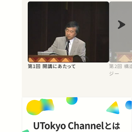
第1回 開講にあたって
第2回 構造力学と政治力学のアナロ
ジー