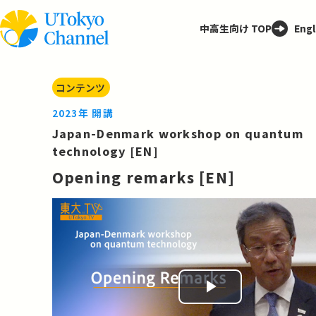
中高生向け TOP
Engl
コンテンツ
2023年 開講
Japan-Denmark workshop on quantum
technology [EN]
Opening remarks [EN]
Play