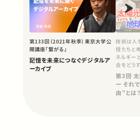
技術は人
第133回（2021年秋季）東京大学公
授たちと考え
開講座「繋がる」
ネルギー
記憶を未来につなぐデジタルア
会をどうす
ーカイブ
第3回 太陽光は最強のエネルギ
ー それ
由”とは