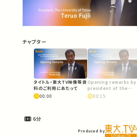
Video
チャプター
タイトル・東大TV映像等資
Opening remarks by
料のご利用にあたって
president of the
university of Tokyo
00:00
00:15
6分
Produced by