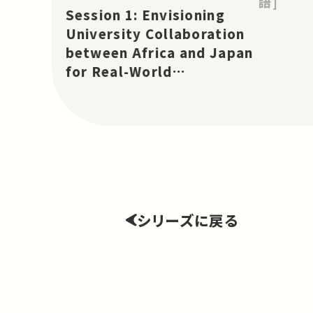
語]
and Asia for Real-World
Session 1: Envisioning
Change: TICAD 9 Partnership
University Collaboration
Project
between Africa and Japan
for Real-World
Change［EN］
シリーズに戻る