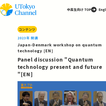
中高生向け TOP
Engl
コンテンツ
2023年 開講
Japan-Denmark workshop on quantum
technology [EN]
Panel discussion "Quantum
technology present and future
"[EN]