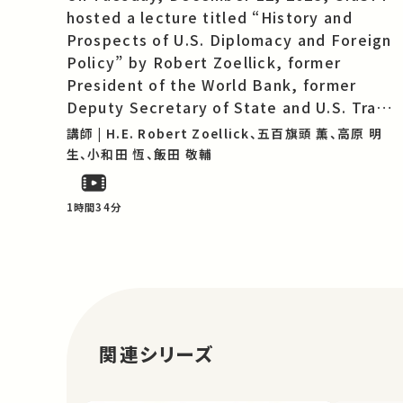
hosted a lecture titled “History and
Prospects of U.S. Diplomacy and Foreign
Policy” by Robert Zoellick, former
President of the World Bank, former
Deputy Secretary of State and U.S. Trade
Representative. Mr. Zoellick published a
講師 | H.E. Robert Zoellick、五百旗頭 薫、高原 明
book titled America in the World: A
生、小和田 恆、飯田 敬輔
History of U.S. Diplomacy and Foreign
Policy in 2020, and the Japanese version
1時間34分
of his book ap…
関連シリーズ