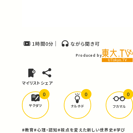
Video
1時間0分
ながら聞き可
Produced by
マイリスト
シェア
0
0
0
どんな学びが
ありましたか？
ヤクダツ
ナルホド
フカマル
#教育
#心理・認知
#視点を変えた新しい世界史
#学び