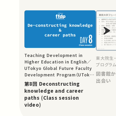
Teaching Development in
東大院生
Higher Education in English／
プログラム
UTokyo Global Future Faculty
図書館か
Development Program（UTokyo
出会い
Global FFDP）
第8回 Deconstructing
knowledge and career
paths (Class session
video)