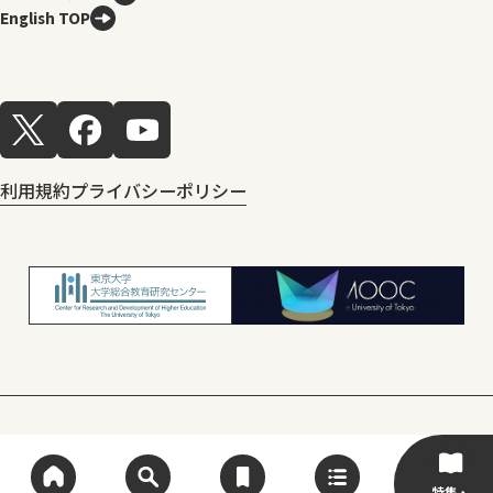
English TOP
利用規約
プライバシーポリシー
© Center for Research and Development
of Higher Education, The University of Tokyo
特集・