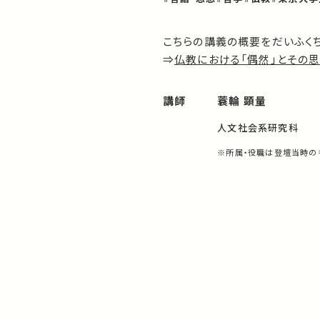
こちらの講義の概要をだいふく
⇒
仏教における「偶然」とその
講師
蓑輪 顕量
人文社会系研究科
※所属・役職は登壇当時の