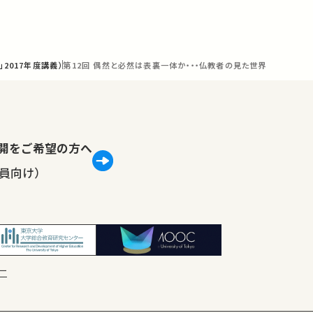
2017年度講義）
第12回 偶然と必然は表裏一体か・・・仏教者の見た世界
lで公開をご希望の方へ
員向け）
ー