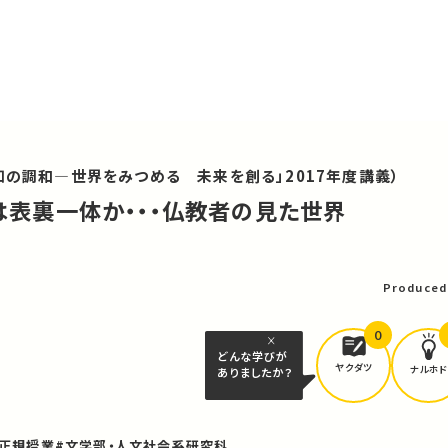
知の調和―世界をみつめる 未来を創る」2017年度講義）
然は表裏一体か・・・仏教者の見た世界
可
Produced
0
どんな学びが
ヤクダツ
ナルホド
ありましたか？
正規授業
#文学部・人文社会系研究科