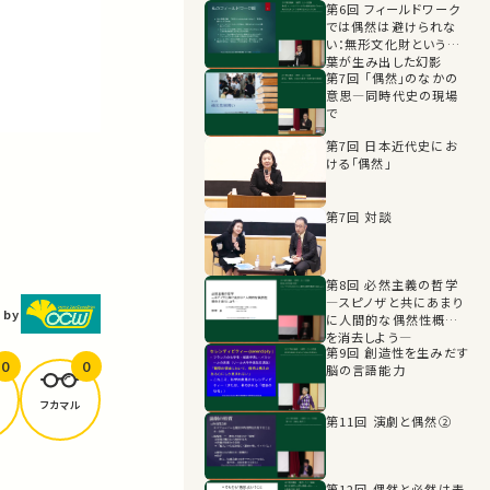
第6回 フィールドワーク
では偶然は避けられな
い：無形文化財という言
葉が生み出した幻影
第7回 「偶然」のなかの
意思―同時代史の現場
で
第7回 日本近代史にお
ける「偶然」
第7回 対談
第8回 必然主義の哲学
―スピノザと共にあまり
 by
に人間的な偶然性概念
を消去しよう―
第9回 創造性を生みだす
0
0
脳の言語能力
フカマル
第11回 演劇と偶然②
第12回 偶然と必然は表