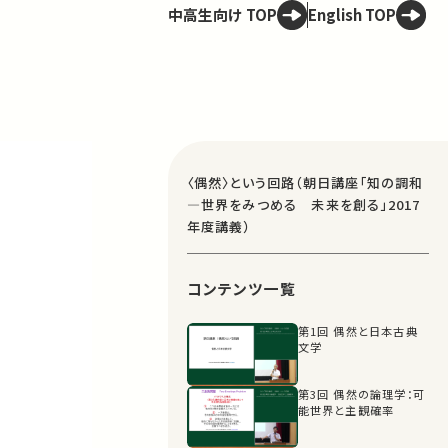
中高生向け TOP
English TOP
〈偶然〉という回路（朝日講座「知の調和
―世界をみつめる 未来を創る」2017
年度講義）
コンテンツ一覧
第1回 偶然と日本古典
文学
第3回 偶然の論理学：可
能世界と主観確率