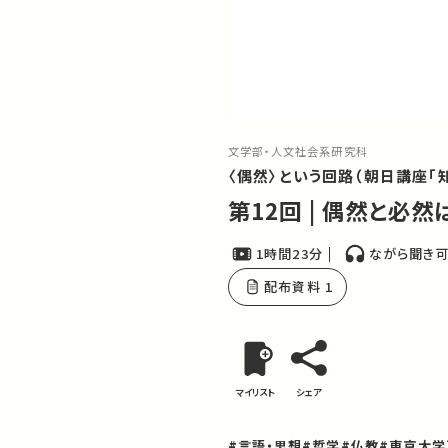
文学部・人文社会系研究科
〈偶然〉という回路（朝日講座「
第12回 | 偶然と必
1時間23分
ながら聞き
配布資料 1
マイリスト
シェア
#言語・思想
#哲学
#仏教
#東京大学