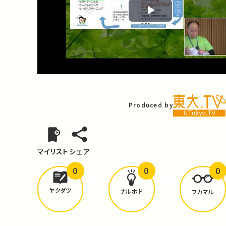
Play
Video
Produced by
マイリスト
シェア
0
0
0
どんな学びが
ありましたか？
ヤクダツ
ナルホド
フカマル