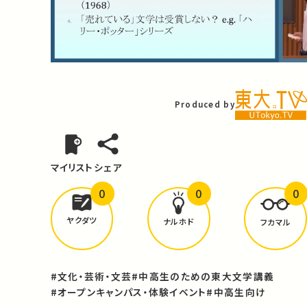
Video
Produced by
マイリスト
シェア
0
0
0
どんな学びが
ありましたか？
ヤクダツ
ナルホド
フカマル
#文化・芸術・文芸
#中高生のための東大文学講義
#オープンキャンパス・体験イベント
#中高生向け