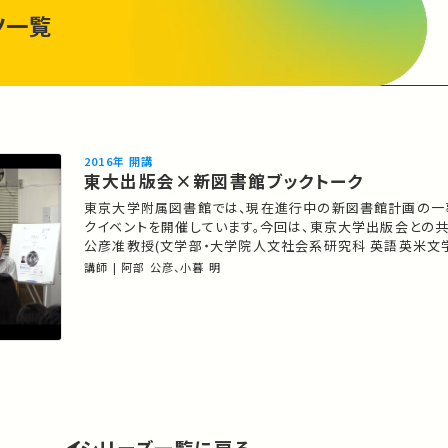
ツ一覧
2016年 開講
東大出版会×新図書館ブックトーク
東京大学附属図書館では、現在進行中の新図書館計画の一
クイベントを開催しています。今回は、東京⼤学出版会との共
公彦准教授(⽂学部・⼤学院⼈⽂社会系研究科 英語英⽶⽂
迎えして、ブックトークを開催いたしました。 学術書を出版することについ
講師 | 阿部 公彦、小暮 明
て、「本を書く人」のお話を聞くだけでなく、 「本を作る人」に
学術情報の発信の実際をより深くお聞きする、 新たな…
シリーズ一覧に戻る