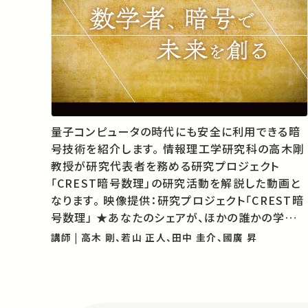
量子コンピュータの時代にも安全に利用できる暗
号技術を紹介します。 情報理工学研究科の高木剛
教授が研究代表者を務める研究プロジェクト
「CREST暗号数理」の研究活動を解説した動画と
なります。 映像提供：研究プロジェクト「CREST暗
号数理」 ★あなたのシェアが、ほかの誰かの学びに
繋がるかもしれません。 お気に入りの講義・講演が
講師 | 高木 剛、若山 正人、田中 圭介、國廣 昇
あればSNSなどでシェアをお願いします。