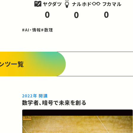
ヤクダツ
フカマル
ナルホド
0
0
0
#AI・情報
#数理
ンツ一覧
2022年 開講
数学者、暗号で未来を創る