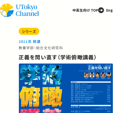
中高生向け TOP
Eng
シリーズ
2011年 開講
教養学部・総合文化研究科
正義を問い直す（学術俯瞰講義）