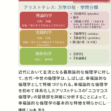
近代において主流となる義務論的な倫理学に対し
て、古代・中世の倫理学は、しばしば、幸福論的な
倫理学として特徴づけられる。幸福論的な倫理学
を初めて体系化したアリストテレスの『ニコマコス
倫理学』の冒頭部を詳細に分析することによって、
幸福論的な倫理学の基本的な特徴を明らかにし、
その現代的な意義をも浮き彫りにする。（Chap.
講師 | 山本 芳久