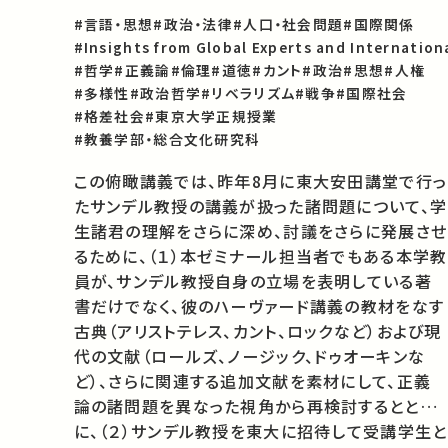
#言語・思想
#政治・法律
#人口・社会問題
#国際関係
#Insights from Global Experts and Internation
#哲学
#正義論
#倫理
#道徳
#カント
#政治
#思想
#人権
#多様性
#政治哲学
#リベラリズム
#戦争
#国際社会
#格差社会
#東京大学正規授業
#教養学部・総合文化研究科
この俯瞰講義では、昨年8月に東大安田講堂で行っ
たサンデル教授の講義が扱った諸問題について、学
生諸君の理解をさらに深め、討議をさらに発展させ
るために、（１）本ゼミナール担当者でもある本学教
員が、サンデル教授自身の立場を表明している著
書だけでなく、彼のハーヴァード講義の教材をなす
古典（アリストテレス、カント、ロックなど）および現
代の文献（ロールズ、ノージック、ドゥオーキンな
ど）、さらに関連する追加文献を素材にして、正義
論の諸問題を異なった視角から再検討するととも
に、（２）サンデル教授を東大に招待して受講学生と