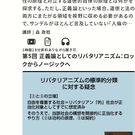
性の原理と対立する道徳的自律の原理とは何かを
探求する。ただし、正義論といった場合、道徳と法の
両方にまたがる領域を視野に収める必要があるの
で、サンデルがほとんど言及していない『人倫の形
而上学・法論』『同・徳論』についても触れ、カント正
講師 | 森 政稔
義論の複雑な性格を明らかにする。（Chap. 6）
1時間28分
資料あり
ながら聞き可
第5回 正義論としてのリバタリアニズム：ロッ
クからノージックへ