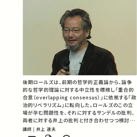
後期ロールズは、前期の哲学的正義論から、論争
的な哲学的理論に対する中立性を標榜し「重合的
合意（overlapping consensus）」に依拠する「政
治的リベラリズム」に転向した。ロールズのこの立
場が孕む問題性を、それに対するサンデルの批判、
両者に対する井上の批判と付き合わせつつ検討す
る。（Chap. 13）
講師 | 井上 達夫