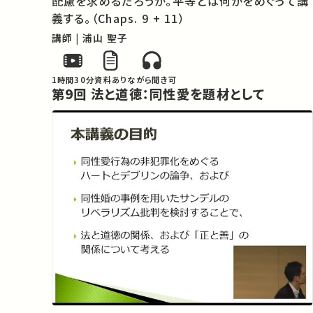
配慮を求めるだろうか。平等とは何かをめぐって講
義する。（Chaps. 9 + 11）
講師 | 浦山 聖子
1時間30分
資料あり
ながら聞き可
第9回 法と道徳：同性愛を題材として