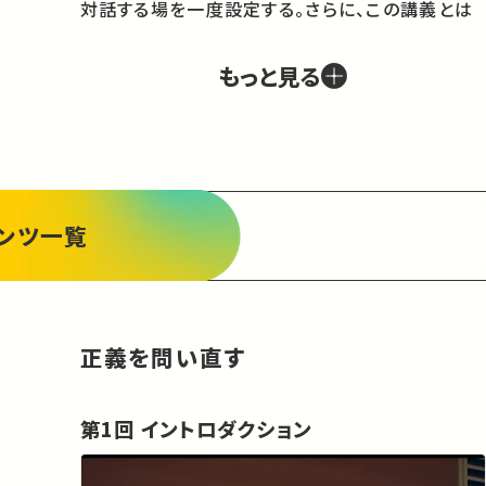
対話する場を一度設定する。さらに、この講義とは
別だが連携したプロジェクトとして、（３）この講義
およびその先行演習である2011年度夏学期全学
もっと見る
自由研究ゼミナール（「サンデル正義講義を問い直
す」）を受講した者を中心とする東大生有志と、サン
デル教授の講義の受講者から選ばれたハーヴァー
ド大学の学生有志との間で、ポリコムによるビデ
オ・リンクの討議も行う予定である。

ンツ一覧
主教材は、Michael Sandel (ed.), Justice: A 
Reader, Oxford University Press, 2007：
（（Chaps.**）はこの教材内のChapter番号を指
す。）
正義を問い直す
第1回 イントロダクション