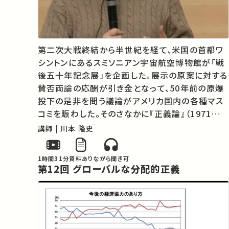
第二次大戦終結から半世紀を経て、米国の首都ワ
シントンにあるスミソニアン宇宙航空博物館が「戦
後五十年記念展」を企画した。展示の原案に対する
賛否両論の応酬が引き金となって、50年前の原爆
投下の是非を問う議論がアメリカ国内の各種マス
コミを賑わした。そのさなかに『正義論』（1971年）
の著者ジョン・ロールズが発表したエッセイ「ヒロ
講師 | 川本 隆史
シマから50年」を主たる素材として、正義にかなう
戦争の条件やルールを規定しようとし…
1時間31分
資料あり
ながら聞き可
第12回 グローバルな分配的正義