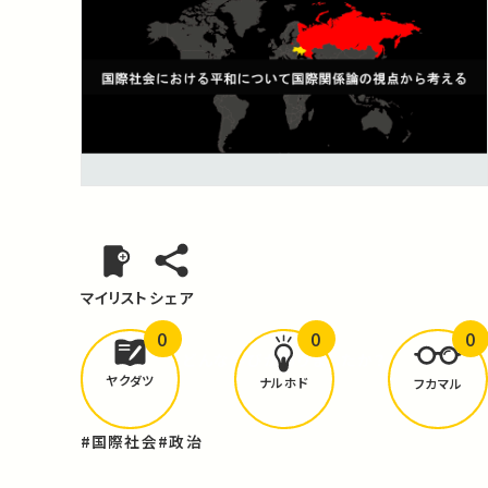
マイリスト
シェア
0
0
0
どんな学びが
ありましたか？
ヤクダツ
ナルホド
フカマル
#国際社会
#政治