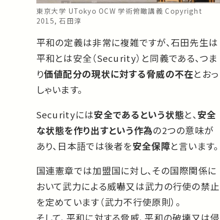
東京大学 UTokyo OCW 学術俯瞰講義 Copyright
2015, 石田淳
平和の定義は非常に複雑ですが、石田先生は
平和とは安全（Security）と同義である、つま
り
価値配分の現状に対する脅威の不在
とおっ
しゃいます。
Securityには
安全であるという状態
と、
安全
な状態を作り出すという作為
の2つの意味が
あり、日本語では後者を
安全保障
と言います。
国連憲章では加盟国に対し、その国際関係に
おいて武力による威嚇又は武力の行使の禁止
を定めています（武力不行使原則）。
そして、平和に対する脅威、平和の破壊又は侵