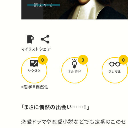
マイリスト
シェア
0
0
0
どんな学びが
ありましたか？
ヤクダツ
ナルホド
フカマル
#哲学
#偶然性
「まさに偶然の出会い……！」
恋愛ドラマや恋愛小説などでも定番のこのセ