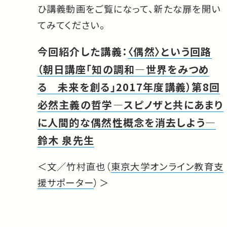
ひ講義動画をご覧になって、新たな扉を開い
てみてください。
今回紹介した講義：
〈偶然〉という回路
（朝日講座「知の調和―世界をみつめ
る 未来を創る」2017年度講義）第8回
必然主義の哲学―スピノザと共にあまり
に人間的な偶然性概念を消去しよう―
鈴木 泉先生
＜文／竹村直也（
東京大学オンライン教育支
援サポーター
）＞