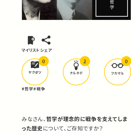
マイリスト
シェア
0
2
0
どんな学びが
ありましたか？
ヤクダツ
ナルホド
フカマル
#哲学
#戦争
みなさん、
哲学が理念的に戦争を支えてしま
った歴史
について、ご存知ですか？