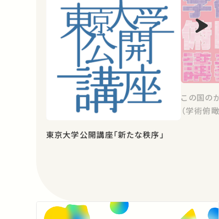
この国の
（学術俯瞰
東京大学公開講座「新たな秩序」