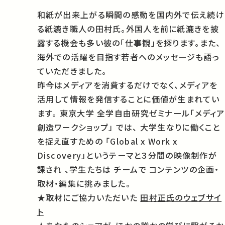
和紙が出来上がる瞬間の感動を国内外で伝え続け
る紙漉き職人の田村氏。外国人を前に紙漉きを披
露する機会も多い彼の「仕事観」を探ります。また、
海外での活躍を目指す若者へのメッセージも語っ
ていただきました。
昨今はメディアを消費するだけでなく、メディアを
活用して情報を発信することに価値が生まれてい
ます。
東京大学 全学自由研究ゼミナール「メディア
創造ワークショップ」
では、
大学生なりに働くこと
を捉え直すための
「Global x Work x
Discovery」というテーマと３分間の映像制作が
課され
、学生たちは
チームで
コンテンツの企画・
取材・編集に挑みました。
★取材にご協力いただいた
田村正氏のウェブサイ
ト