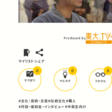
Video
Produced by
マイリスト
シェア
0
0
0
どんな学びが
ありましたか？
ヤクダツ
ナルホド
フカマル
#文化・芸術・文芸
#伝統文化
#職人
#対談・座談会・インタビュー
#中高生向け