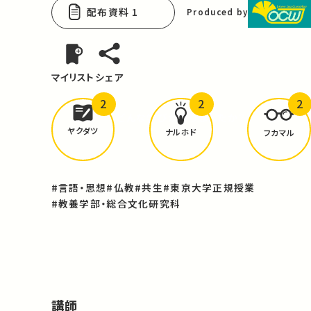
配布資料 1
Produced by
マイリスト
シェア
2
2
2
どんな学びが
ありましたか？
ヤクダツ
ナルホド
フカマル
#言語・思想
#仏教
#共生
#東京大学正規授業
#教養学部・総合文化研究科
講師