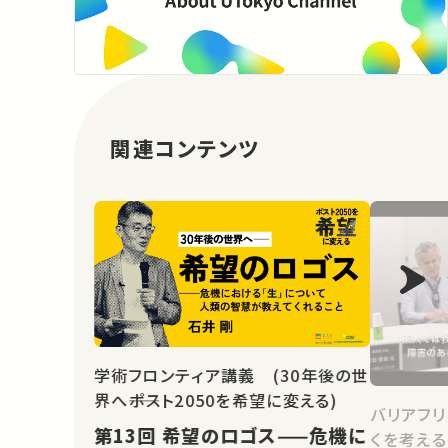
関連コンテンツ
学術フロンティア講義 (30年後の世
界へ――ポスト2050を希望に変える)
バリアフリ
第13回 希望のロゴス——危機に
くを考える