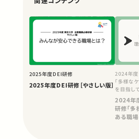
関連コンテンツ
2024年
2025年度DEI研修
「多様な
2025年度DEI研修［やさしい版］
を目指して
2024
研修「多
ある職場