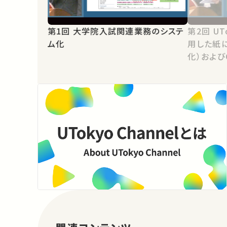
第1回 大学院入試関連業務のシステ
第2回 UTokyoアカウント認証を利
ム化
用した紙に
化）および
動処理ー
認処理の