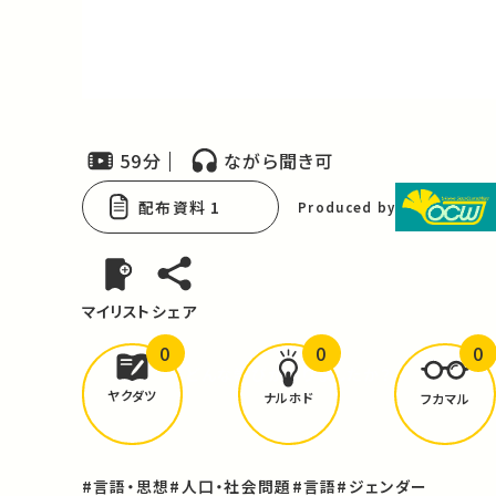
Video
59分
ながら聞き可
配布資料 1
Produced by
マイリスト
シェア
0
0
0
どんな学びが
ありましたか？
ヤクダツ
ナルホド
フカマル
#言語・思想
#人口・社会問題
#言語
#ジェンダー