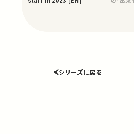
staff in 2023 [EN]
の「出来
シリーズに戻る