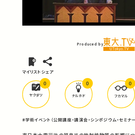
Video
Produced by
マイリスト
シェア
0
0
0
どんな学びが
ありましたか？
ヤクダツ
ナルホド
フカマル
#学術イベント（公開講座・講演会・シンポジウム・セミナー