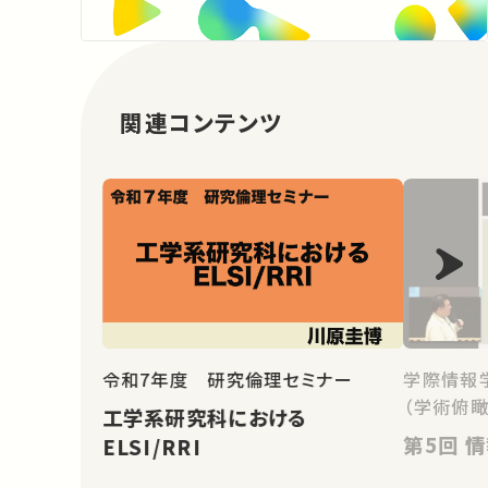
関連コンテンツ
学際情報
令和7年度 研究倫理セミナー
（学術俯瞰
工学系研究科における
第5
ELSI/RRI