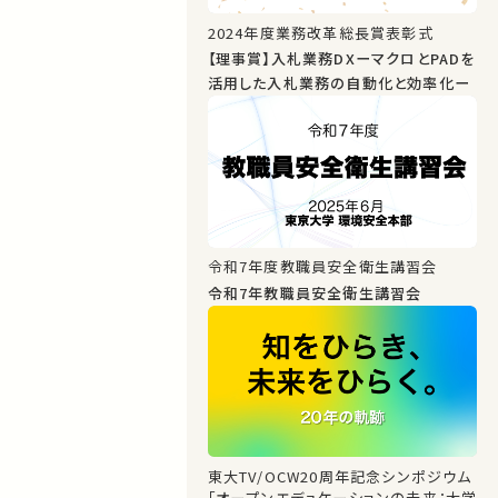
2024年度業務改革総長賞表彰式
【理事賞】入札業務DXーマクロとPADを
活用した入札業務の自動化と効率化ー
令和7年度教職員安全衛生講習会
令和7年教職員安全衛生講習会
東大TV/OCW20周年記念シンポジウム
「オープンエデュケーションの未来：大学