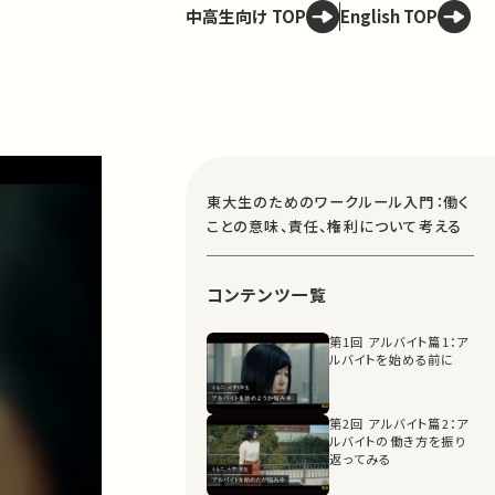
中高生向け TOP
English TOP
東大生のためのワークルール入門：働く
ことの意味、責任、権利について考える
コンテンツ一覧
第1回 アルバイト篇1：ア
ルバイトを始める前に
第2回 アルバイト篇2：ア
ルバイトの働き方を振り
返ってみる