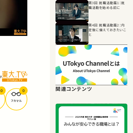
第3回 就職活動篇1：就
職活動を始める前に
第4回 就職活動篇2：内
定後に備えておきたいこ
と
y
関連コンテンツ
0
0
フカマル