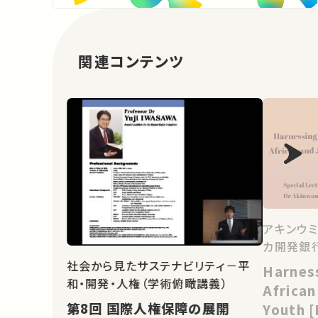
関連コンテンツ
アキンウミ
カ開発銀行
社会から見たサステナビリティ－平
Harnes
和・開発・人権（学術俯瞰講義）
Africa
第8回 国際人権保障の展開
Youth 