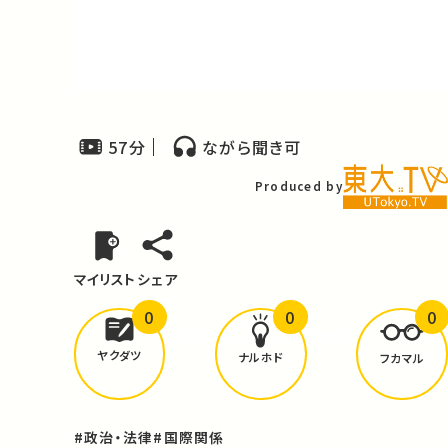
Video
57分
ながら聞き可
Produced by
マイリスト
シェア
0
0
0
どんな学びが
ありましたか？
ヤクダツ
ナルホド
フカマル
#政治・法律
#国際関係