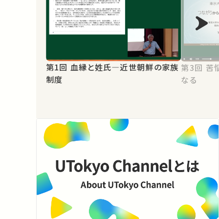
第1回 血縁と姓氏―近世朝鮮の家族
第3回 苦悩の「つながり」から自由に
制度
なる