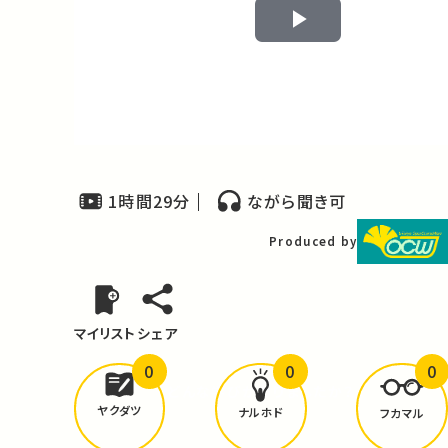
Play
Video
1時間29分
ながら聞き可
Produced by
マイリスト
シェア
0
0
0
どんな学びが
ありましたか？
ヤクダツ
ナルホド
フカマル