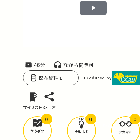
Play
Video
46分
ながら聞き可
配布資料 1
Produced by
マイリスト
シェア
0
0
0
どんな学びが
ありましたか？
ヤクダツ
ナルホド
フカマル