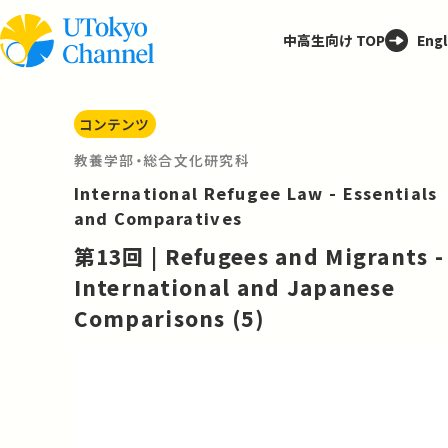
中高生向け TOP
Engl
コンテンツ
教養学部・総合文化研究科
International Refugee Law - Essentials
and Comparatives
第13回 | Refugees and Migrants -
International and Japanese
Comparisons (5)