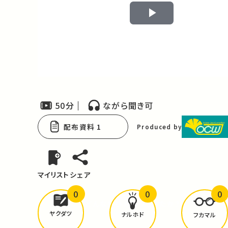
Play
Video
50分
ながら聞き可
配布資料 1
Produced by
マイリスト
シェア
0
0
0
どんな学びが
ありましたか？
ヤクダツ
ナルホド
フカマル