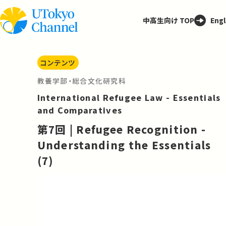
中高生向け TOP
Engl
コンテンツ
教養学部・総合文化研究科
International Refugee Law - Essentials
and Comparatives
第7回 | Refugee Recognition -
Understanding the Essentials
(7)