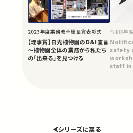
令和8年
2023年度業務改革総長賞表彰式
Notific
【理事賞】日光植物園のD＆I宣言
safety 
～植物園全体の業務から私たち
worksho
の「出来る」を見つける
staff i
シリーズに戻る