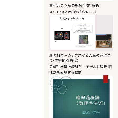
文科系のための線形代数・解析I
MATLAB入門（数式処理 - 1）
脳の科学－シナプスから人生の意味ま
で（学術俯瞰講義）
第9回 計算神経科学－モデルと解析 脳
活動を表現する数式