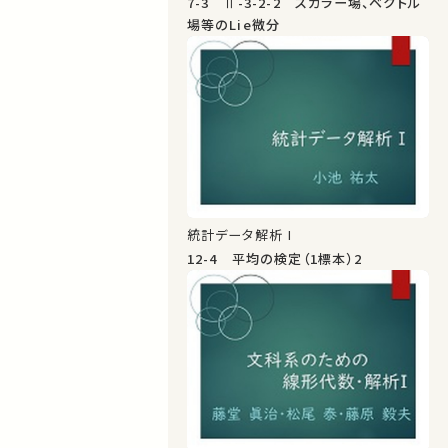
7-3 Ⅱ-3-2-2 スカラー場、ベクトル
場等のLie微分
統計データ解析 I
12-4 平均の検定（1標本）2