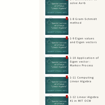
solve Ax=b
1-8 Gram-Schmidt
method
1-9 Eigen values
and Eigen vectors
1-10 Application of
Eigen vector :
Markov Process
1-11 Computing
Linear Algebra
1-12 Linear Algebra
#1 in MIT OCW