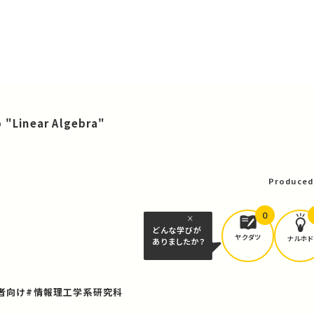
o "Linear Algebra"
Produced
0
どんな学びが
ヤクダツ
ナルホド
ありましたか？
者向け
#情報理工学系研究科