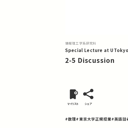
情報理工学系研究科
Special Lecture at UToky
2-5 Discussion
マイリスト
シェア
#数理
#東京大学正規授業
#英語話