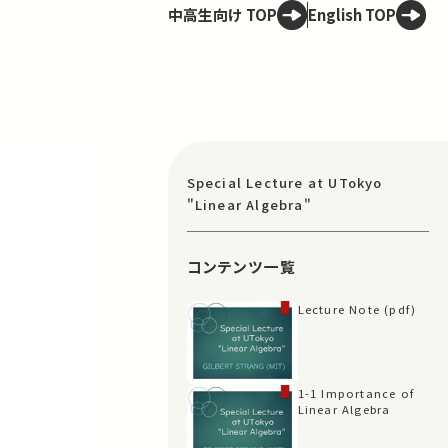
中高生向け TOP
English TOP
Special Lecture at UTokyo
"Linear Algebra"
コンテンツ一覧
Lecture Note (pdf)
1-1 Importance of
Linear Algebra