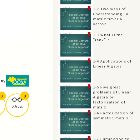
1-2 Two ways of
understanding a
matrix times a
vector
1-3 What is the
"rank" ?
1-4 Applications of
Linear Algebra
 by
1-5 Five great
problems of Linear
0
0
Algebra or
factorization of
フカマル
matrix
1-6 Factorization of
symmetric matrix
1-7 Elimination to