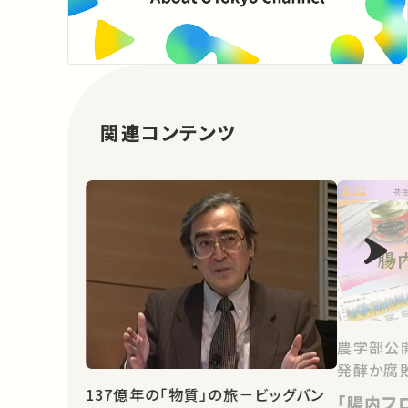
関連コンテンツ
農学部公開
発酵か腐敗
137億年の「物質」の旅－ビッグバン
「腸内フ