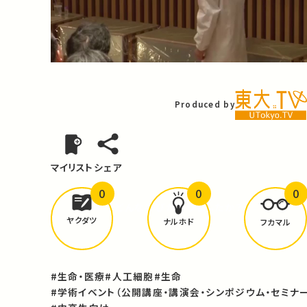
Video
Produced by
マイリスト
シェア
0
0
0
どんな学びが
ありましたか？
ヤクダツ
ナルホド
フカマル
#生命・医療
#人工細胞
#生命
#学術イベント（公開講座・講演会・シンポジウム・セミナー