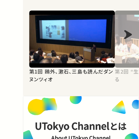
第1回 鴎外、漱石、三島も読んだダン
第2回 “生きているような物質”を作
ヌンツィオ
る