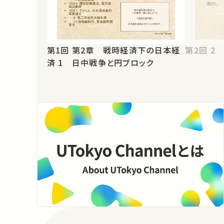
第1回 第2章 戦時経済下の日本経
第2
済 1 日中戦争と円ブロック