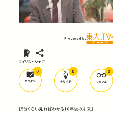
Video
Produced by
マイリスト
シェア
0
0
0
どんな学びが
ありましたか？
ヤクダツ
ナルホド
フカマル
【5分くらい見ればわかる10年後の未来】