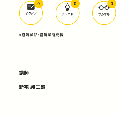
0
0
0
どんな学びが
ありましたか？
ヤクダツ
ナルホド
フカマル
#経済学部・経済学研究科
講師
新宅 純二郎