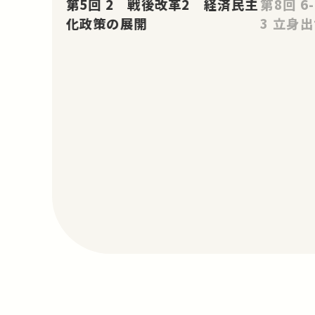
第5回 2 戦後改革2 経済民主
第8回 6-2 職人から従業員へ 6-
化政策の展開
3 立身