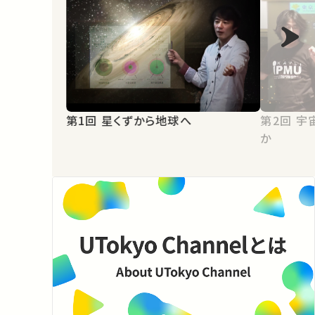
第1回 星くずから地球へ
第2回 宇宙になぜ我々が存在するの
か