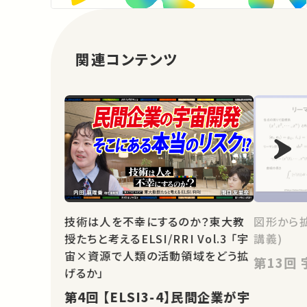
関連コンテンツ
技術は人を不幸にするのか？東大教
図形から
授たちと考えるELSI/RRI Vol.3 「宇
講義)
宙×資源で人類の活動領域をどう拡
げるか」
第4回 【ELSI3-4】民間企業が宇