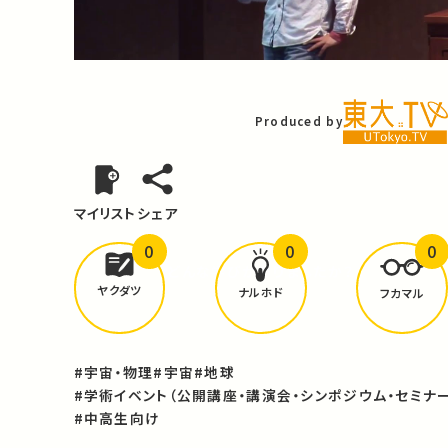
Video
Produced by
マイリスト
シェア
0
0
0
どんな学びが
ありましたか？
ヤクダツ
ナルホド
フカマル
#宇宙・物理
#宇宙
#地球
#学術イベント（公開講座・講演会・シンポジウム・セミナー
#中高生向け