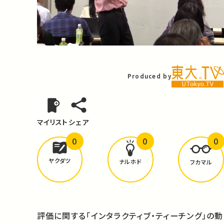
Video
Produced by
マイリスト
シェア
0
0
0
どんな学びが
ありましたか？
ヤクダツ
ナルホド
フカマル
評価に関する「インタラクティブ・ティーチング」の動