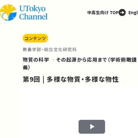
中高生向け TOP
Engl
コンテンツ
教養学部・総合文化研究科
物質の科学 ‐その起源から応用まで（学術俯瞰講
義）
第9回 | 多様な物質・多様な物性
Play