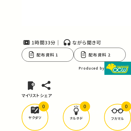
Video
1時間33分
ながら聞き可
配布資料 1
配布資料 2
Produced by
マイリスト
シェア
0
0
0
どんな学びが
ありましたか？
ヤクダツ
ナルホド
フカマル